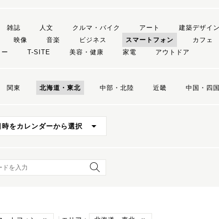
雑誌
人文
クルマ・バイク
アート
建築デザイ
映像
音楽
ビジネス
スマートフォン
カフェ
リー
T-SITE
美容・健康
家電
アウトドア
関東
北海道・東北
中部・北陸
近畿
中国・四
日時をカレンダーから選択
ード検索