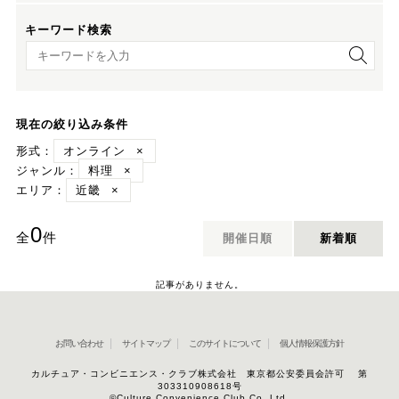
キーワード検索
キーワード検索
現在の絞り込み条件
形式：
オンライン
×
ジャンル：
料理
×
エリア：
近畿
×
0
全
件
開催日順
新着順
記事がありません。
お問い合わせ
サイトマップ
このサイトについて
個人情報保護方針
カルチュア・コンビニエンス・クラブ株式会社 東京都公安委員会許可 第
303310908618号
©Culture Convenience Club Co.,Ltd.