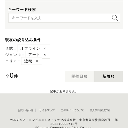
キーワード検索
キーワード検索
現在の絞り込み条件
形式：
オフライン
×
ジャンル：
アート
×
エリア：
近畿
×
0
全
件
開催日順
新着順
記事がありません。
お問い合わせ
サイトマップ
このサイトについて
個人情報保護方針
カルチュア・コンビニエンス・クラブ株式会社 東京都公安委員会許可 第
303310908618号
©Culture Convenience Club Co.,Ltd.