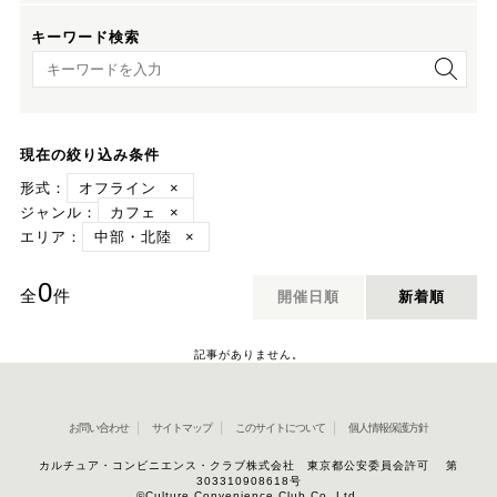
キーワード検索
キーワード検索
現在の絞り込み条件
形式：
オフライン
×
ジャンル：
カフェ
×
エリア：
中部・北陸
×
0
全
件
開催日順
新着順
記事がありません。
お問い合わせ
サイトマップ
このサイトについて
個人情報保護方針
カルチュア・コンビニエンス・クラブ株式会社 東京都公安委員会許可 第
303310908618号
©Culture Convenience Club Co.,Ltd.