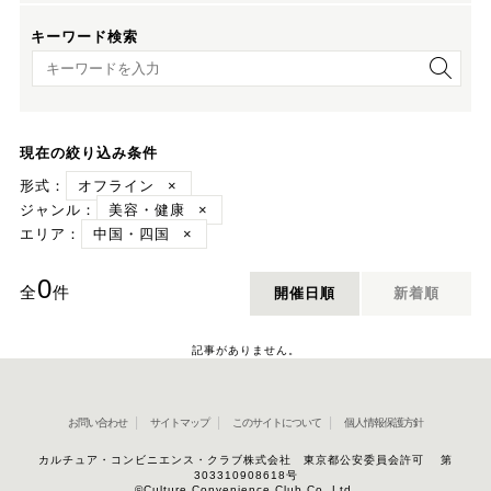
キーワード検索
キーワード検索
現在の絞り込み条件
形式：
オフライン
×
ジャンル：
美容・健康
×
エリア：
中国・四国
×
0
全
件
開催日順
新着順
記事がありません。
お問い合わせ
サイトマップ
このサイトについて
個人情報保護方針
カルチュア・コンビニエンス・クラブ株式会社 東京都公安委員会許可 第
303310908618号
©Culture Convenience Club Co.,Ltd.