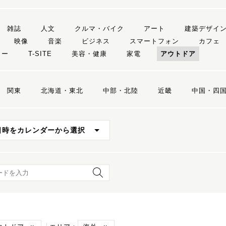
雑誌
人文
クルマ・バイク
アート
建築デザイ
映像
音楽
ビジネス
スマートフォン
カフェ
リー
T-SITE
美容・健康
家電
アウトドア
関東
北海道・東北
中部・北陸
近畿
中国・四
日時をカレンダーから選択
ード検索