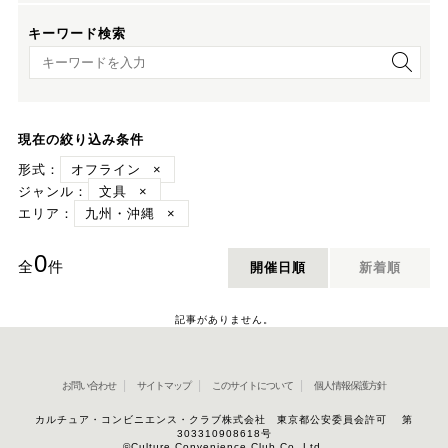
キーワード検索
キーワード検索
現在の絞り込み条件
形式：
オフライン
×
ジャンル：
文具
×
エリア：
九州・沖縄
×
0
全
件
開催日順
新着順
記事がありません。
お問い合わせ
サイトマップ
このサイトについて
個人情報保護方針
カルチュア・コンビニエンス・クラブ株式会社 東京都公安委員会許可 第
303310908618号
©Culture Convenience Club Co.,Ltd.