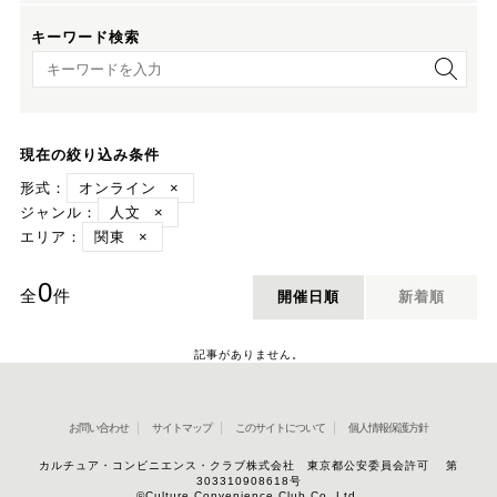
キーワード検索
キーワード検索
現在の絞り込み条件
形式：
オンライン
×
ジャンル：
人文
×
エリア：
関東
×
0
全
件
開催日順
新着順
記事がありません。
お問い合わせ
サイトマップ
このサイトについて
個人情報保護方針
カルチュア・コンビニエンス・クラブ株式会社 東京都公安委員会許可 第
303310908618号
©Culture Convenience Club Co.,Ltd.