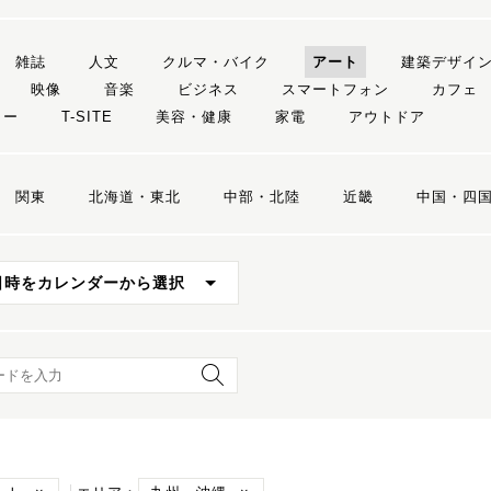
雑誌
人文
クルマ・バイク
アート
建築デザイ
映像
音楽
ビジネス
スマートフォン
カフェ
リー
T-SITE
美容・健康
家電
アウトドア
関東
北海道・東北
中部・北陸
近畿
中国・四
日時をカレンダーから選択
ード検索