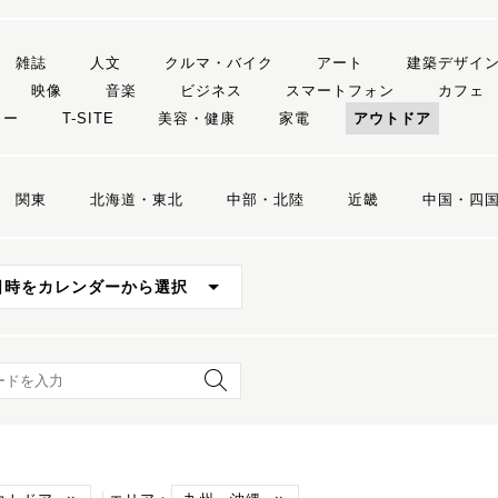
雑誌
人文
クルマ・バイク
アート
建築デザイ
映像
音楽
ビジネス
スマートフォン
カフェ
リー
T-SITE
美容・健康
家電
アウトドア
関東
北海道・東北
中部・北陸
近畿
中国・四
日時をカレンダーから選択
ード検索