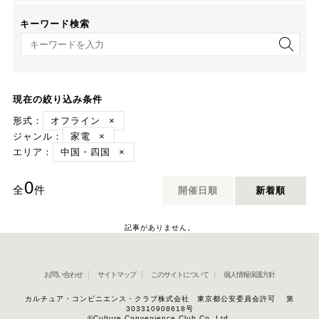
キーワード検索
キーワード検索
現在の絞り込み条件
形式：
オフライン
×
ジャンル：
家電
×
エリア：
中国・四国
×
0
全
件
開催日順
新着順
記事がありません。
お問い合わせ
サイトマップ
このサイトについて
個人情報保護方針
カルチュア・コンビニエンス・クラブ株式会社 東京都公安委員会許可 第
303310908618号
©Culture Convenience Club Co.,Ltd.