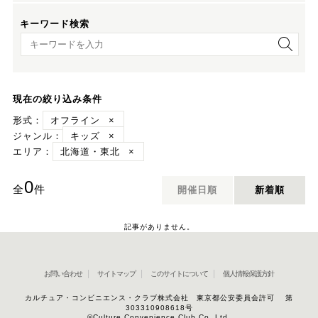
キーワード検索
キーワード検索
現在の絞り込み条件
形式：
オフライン
×
ジャンル：
キッズ
×
エリア：
北海道・東北
×
0
全
件
開催日順
新着順
記事がありません。
お問い合わせ
サイトマップ
このサイトについて
個人情報保護方針
カルチュア・コンビニエンス・クラブ株式会社 東京都公安委員会許可 第
303310908618号
©Culture Convenience Club Co.,Ltd.