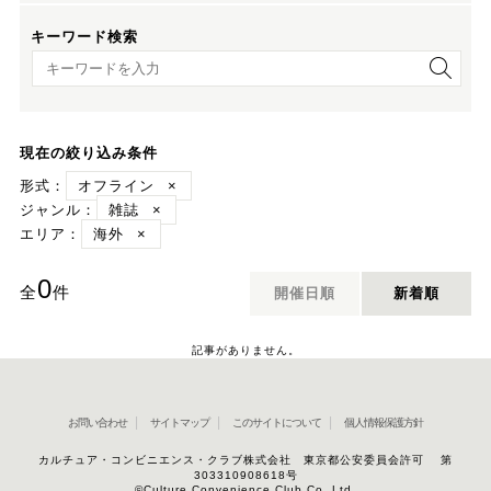
キーワード検索
キーワード検索
現在の絞り込み条件
形式：
オフライン
×
ジャンル：
雑誌
×
エリア：
海外
×
0
全
件
開催日順
新着順
記事がありません。
お問い合わせ
サイトマップ
このサイトについて
個人情報保護方針
カルチュア・コンビニエンス・クラブ株式会社 東京都公安委員会許可 第
303310908618号
©Culture Convenience Club Co.,Ltd.