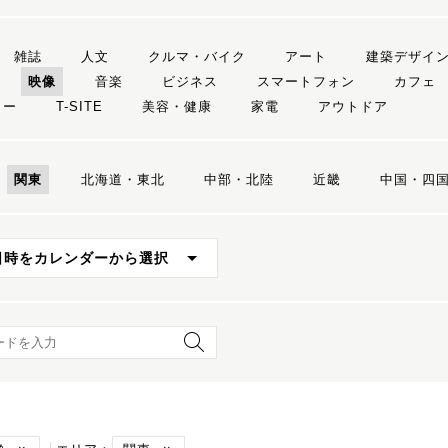
雑誌
人文
クルマ・バイク
アート
建築デザイ
映像
音楽
ビジネス
スマートフォン
カフェ
リー
T-SITE
美容・健康
家電
アウトドア
関東
北海道・東北
中部・北陸
近畿
中国・四
日時をカレンダーから選択
ード検索