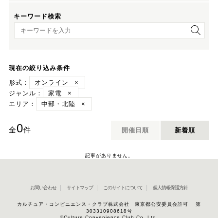
キーワード検索
キーワード検索
現在の絞り込み条件
形式：
オンライン
×
ジャンル：
家電
×
エリア：
中部・北陸
×
0
全
件
開催日順
新着順
記事がありません。
お問い合わせ
サイトマップ
このサイトについて
個人情報保護方針
カルチュア・コンビニエンス・クラブ株式会社 東京都公安委員会許可 第
303310908618号
©Culture Convenience Club Co.,Ltd.