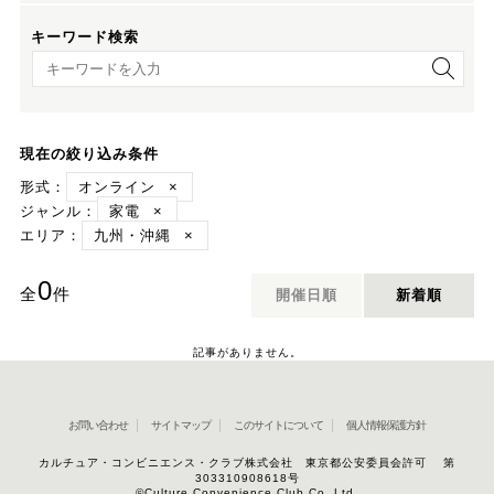
キーワード検索
キーワード検索
現在の絞り込み条件
形式：
オンライン
×
ジャンル：
家電
×
エリア：
九州・沖縄
×
0
全
件
開催日順
新着順
記事がありません。
お問い合わせ
サイトマップ
このサイトについて
個人情報保護方針
カルチュア・コンビニエンス・クラブ株式会社 東京都公安委員会許可 第
303310908618号
©Culture Convenience Club Co.,Ltd.