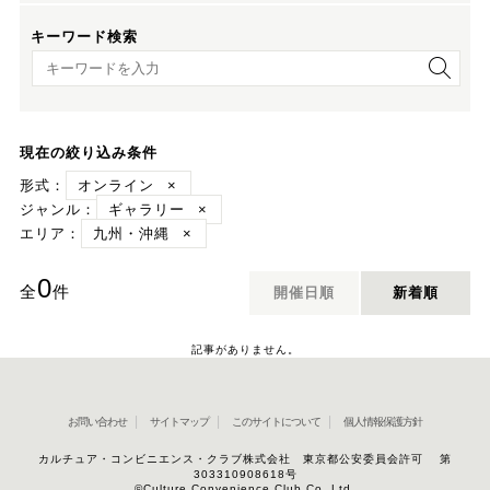
キーワード検索
キーワード検索
現在の絞り込み条件
形式：
オンライン
×
ジャンル：
ギャラリー
×
エリア：
九州・沖縄
×
0
全
件
開催日順
新着順
記事がありません。
お問い合わせ
サイトマップ
このサイトについて
個人情報保護方針
カルチュア・コンビニエンス・クラブ株式会社 東京都公安委員会許可 第
303310908618号
©Culture Convenience Club Co.,Ltd.