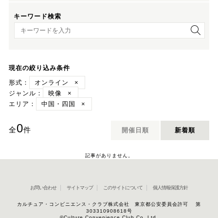
キーワード検索
キーワード検索
現在の絞り込み条件
形式：
オンライン
×
ジャンル：
映像
×
エリア：
中国・四国
×
0
全
件
開催日順
新着順
記事がありません。
お問い合わせ
サイトマップ
このサイトについて
個人情報保護方針
カルチュア・コンビニエンス・クラブ株式会社 東京都公安委員会許可 第
303310908618号
©Culture Convenience Club Co.,Ltd.