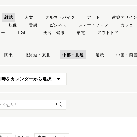
雑誌
人文
クルマ・バイク
アート
建築デザイ
映像
音楽
ビジネス
スマートフォン
カフェ
リー
T-SITE
美容・健康
家電
アウトドア
関東
北海道・東北
中部・北陸
近畿
中国・四
日時をカレンダーから選択
ード検索