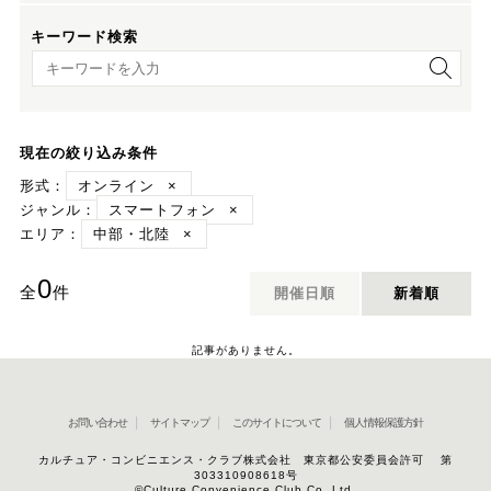
キーワード検索
キーワード検索
現在の絞り込み条件
形式：
オンライン
×
ジャンル：
スマートフォン
×
エリア：
中部・北陸
×
0
全
件
開催日順
新着順
記事がありません。
お問い合わせ
サイトマップ
このサイトについて
個人情報保護方針
カルチュア・コンビニエンス・クラブ株式会社 東京都公安委員会許可 第
303310908618号
©Culture Convenience Club Co.,Ltd.