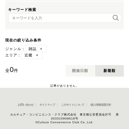
キーワード検索
キーワード検索
現在の絞り込み条件
ジャンル：
雑誌
×
エリア：
近畿
×
0
全
件
開催日順
新着順
記事がありません。
お問い合わせ
サイトマップ
このサイトについて
個人情報保護方針
カルチュア・コンビニエンス・クラブ株式会社 東京都公安委員会許可 第
303310908618号
©Culture Convenience Club Co.,Ltd.