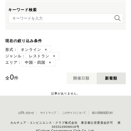
キーワード検索
キーワード検索
現在の絞り込み条件
形式：
オンライン
×
ジャンル：
レストラン
×
エリア：
中国・四国
×
0
全
件
開催日順
新着順
記事がありません。
お問い合わせ
サイトマップ
このサイトについて
個人情報保護方針
カルチュア・コンビニエンス・クラブ株式会社 東京都公安委員会許可 第
303310908618号
©Culture Convenience Club Co.,Ltd.