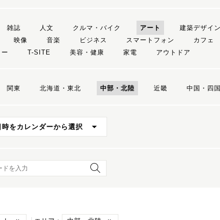
雑誌
人文
クルマ・バイク
アート
建築デザイ
映像
音楽
ビジネス
スマートフォン
カフェ
リー
T-SITE
美容・健康
家電
アウトドア
関東
北海道・東北
中部・北陸
近畿
中国・四
日時をカレンダーから選択
ード検索