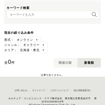
キーワード検索
キーワード検索
現在の絞り込み条件
形式：
オンライン
×
ジャンル：
ギャラリー
×
エリア：
北海道・東北
×
0
全
件
開催日順
新着順
記事がありません。
お問い合わせ
サイトマップ
このサイトについて
個人情報保護方針
カルチュア・コンビニエンス・クラブ株式会社 東京都公安委員会許可 第
303310908618号
©Culture Convenience Club Co.,Ltd.