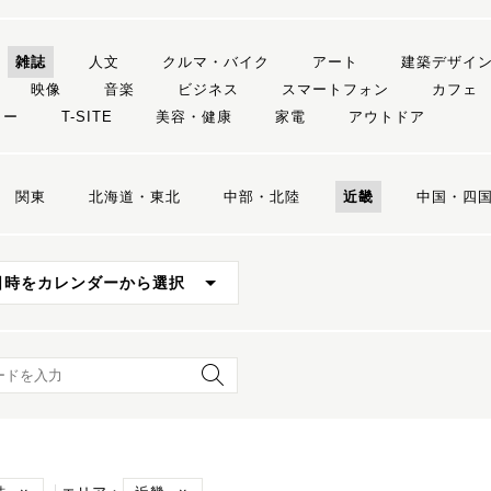
雑誌
人文
クルマ・バイク
アート
建築デザイ
映像
音楽
ビジネス
スマートフォン
カフェ
リー
T-SITE
美容・健康
家電
アウトドア
関東
北海道・東北
中部・北陸
近畿
中国・四
日時をカレンダーから選択
ード検索