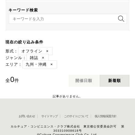
キーワード検索
キーワード検索
現在の絞り込み条件
形式：
オフライン
×
ジャンル：
雑誌
×
エリア：
九州・沖縄
×
0
全
件
開催日順
新着順
記事がありません。
お問い合わせ
サイトマップ
このサイトについて
個人情報保護方針
カルチュア・コンビニエンス・クラブ株式会社 東京都公安委員会許可 第
303310908618号
©Culture Convenience Club Co.,Ltd.