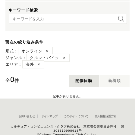
キーワード検索
キーワード検索
現在の絞り込み条件
形式：
オンライン
×
ジャンル：
クルマ・バイク
×
エリア：
海外
×
0
全
件
開催日順
新着順
記事がありません。
お問い合わせ
サイトマップ
このサイトについて
個人情報保護方針
カルチュア・コンビニエンス・クラブ株式会社 東京都公安委員会許可 第
303310908618号
©Culture Convenience Club Co.,Ltd.