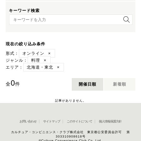
キーワード検索
キーワード検索
現在の絞り込み条件
形式：
オンライン
×
ジャンル：
料理
×
エリア：
北海道・東北
×
0
全
件
開催日順
新着順
記事がありません。
お問い合わせ
サイトマップ
このサイトについて
個人情報保護方針
カルチュア・コンビニエンス・クラブ株式会社 東京都公安委員会許可 第
303310908618号
©Culture Convenience Club Co.,Ltd.