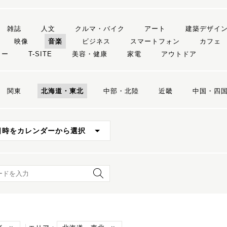
雑誌
人文
クルマ・バイク
アート
建築デザイ
映像
音楽
ビジネス
スマートフォン
カフェ
リー
T-SITE
美容・健康
家電
アウトドア
関東
北海道・東北
中部・北陸
近畿
中国・四
日時をカレンダーから選択
ード検索