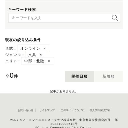
キーワード検索
キーワード検索
現在の絞り込み条件
形式：
オンライン
×
ジャンル：
文具
×
エリア：
中部・北陸
×
0
全
件
開催日順
新着順
記事がありません。
お問い合わせ
サイトマップ
このサイトについて
個人情報保護方針
カルチュア・コンビニエンス・クラブ株式会社 東京都公安委員会許可 第
303310908618号
©Culture Convenience Club Co.,Ltd.