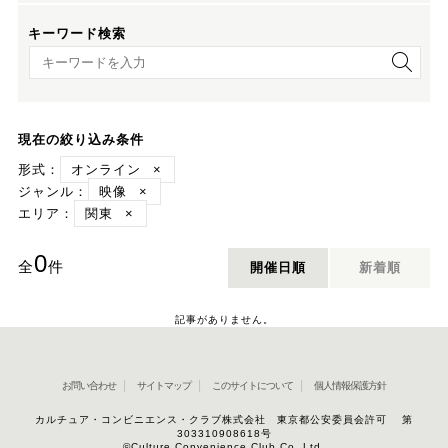
キーワード検索
キーワード検索
現在の絞り込み条件
形式：
オンライン
×
ジャンル：
映像
×
エリア：
関東
×
0
全
件
開催日順
新着順
記事がありません。
お問い合わせ
サイトマップ
このサイトについて
個人情報保護方針
カルチュア・コンビニエンス・クラブ株式会社 東京都公安委員会許可 第
303310908618号
©Culture Convenience Club Co.,Ltd.