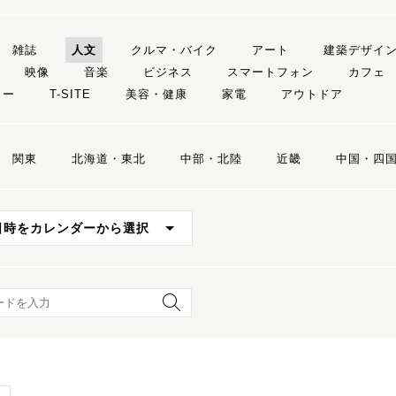
雑誌
人文
クルマ・バイク
アート
建築デザイ
映像
音楽
ビジネス
スマートフォン
カフェ
リー
T-SITE
美容・健康
家電
アウトドア
関東
北海道・東北
中部・北陸
近畿
中国・四
日時をカレンダーから選択
ード検索