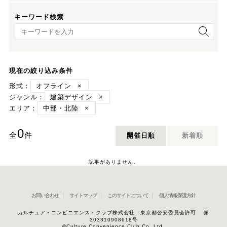
キーワード検索
キーワード検索
現在の絞り込み条件
形式：
オフライン
×
ジャンル：
建築デザイン
×
エリア：
中部・北陸
×
0
全
件
開催日順
新着順
記事がありません。
お問い合わせ
サイトマップ
このサイトについて
個人情報保護方針
カルチュア・コンビニエンス・クラブ株式会社 東京都公安委員会許可 第
303310908618号
©Culture Convenience Club Co.,Ltd.