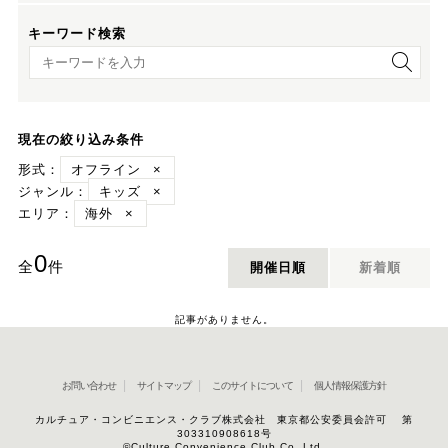
キーワード検索
キーワード検索
現在の絞り込み条件
形式：
オフライン
×
ジャンル：
キッズ
×
エリア：
海外
×
0
全
件
開催日順
新着順
記事がありません。
お問い合わせ
サイトマップ
このサイトについて
個人情報保護方針
カルチュア・コンビニエンス・クラブ株式会社 東京都公安委員会許可 第
303310908618号
©Culture Convenience Club Co.,Ltd.