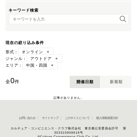
キーワード検索
キーワード検索
現在の絞り込み条件
形式：
オンライン
×
ジャンル：
アウトドア
×
エリア：
中国・四国
×
0
全
件
開催日順
新着順
記事がありません。
お問い合わせ
サイトマップ
このサイトについて
個人情報保護方針
カルチュア・コンビニエンス・クラブ株式会社 東京都公安委員会許可 第
303310908618号
©Culture Convenience Club Co.,Ltd.