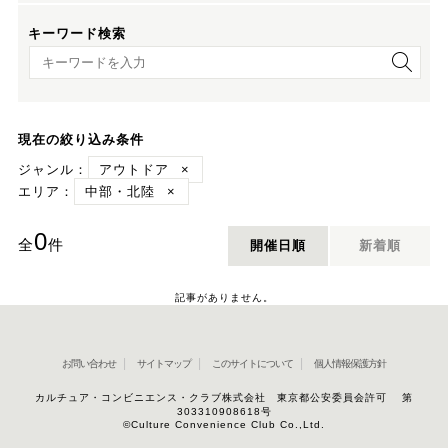
キーワード検索
キーワード検索
現在の絞り込み条件
ジャンル：
アウトドア
×
エリア：
中部・北陸
×
0
全
件
開催日順
新着順
記事がありません。
お問い合わせ
サイトマップ
このサイトについて
個人情報保護方針
カルチュア・コンビニエンス・クラブ株式会社 東京都公安委員会許可 第
303310908618号
©Culture Convenience Club Co.,Ltd.