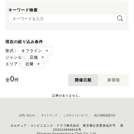
キーワード検索
キーワード検索
現在の絞り込み条件
形式：
オフライン
×
ジャンル：
店舗
×
エリア：
近畿
×
0
全
件
開催日順
新着順
記事がありません。
お問い合わせ
サイトマップ
このサイトについて
個人情報保護方針
カルチュア・コンビニエンス・クラブ株式会社 東京都公安委員会許可 第
303310908618号
©Culture Convenience Club Co.,Ltd.