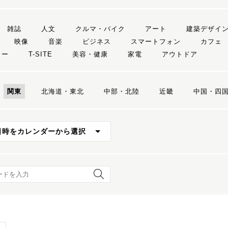
雑誌
人文
クルマ・バイク
アート
建築デザイ
映像
音楽
ビジネス
スマートフォン
カフェ
リー
T-SITE
美容・健康
家電
アウトドア
関東
北海道・東北
中部・北陸
近畿
中国・四
日時をカレンダーから選択
ード検索