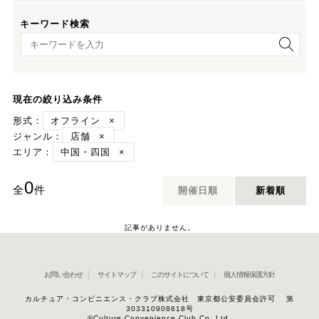
キーワード検索
キーワード検索
現在の絞り込み条件
形式：
オフライン
×
ジャンル：
店舗
×
エリア：
中国・四国
×
0
全
件
開催日順
新着順
記事がありません。
お問い合わせ
サイトマップ
このサイトについて
個人情報保護方針
カルチュア・コンビニエンス・クラブ株式会社 東京都公安委員会許可 第
303310908618号
©Culture Convenience Club Co.,Ltd.