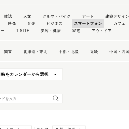
雑誌
人文
クルマ・バイク
アート
建築デザイ
映像
音楽
ビジネス
スマートフォン
カフェ
リー
T-SITE
美容・健康
家電
アウトドア
関東
北海道・東北
中部・北陸
近畿
中国・四
日時をカレンダーから選択
ード検索