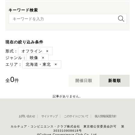
キーワード検索
キーワード検索
現在の絞り込み条件
形式：
オフライン
×
ジャンル：
映像
×
エリア：
北海道・東北
×
0
全
件
開催日順
新着順
記事がありません。
お問い合わせ
サイトマップ
このサイトについて
個人情報保護方針
カルチュア・コンビニエンス・クラブ株式会社 東京都公安委員会許可 第
303310908618号
©Culture Convenience Club Co.,Ltd.