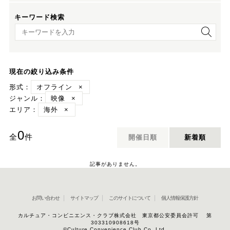
キーワード検索
キーワード検索
現在の絞り込み条件
形式：
オフライン
×
ジャンル：
映像
×
エリア：
海外
×
0
全
件
開催日順
新着順
記事がありません。
お問い合わせ
サイトマップ
このサイトについて
個人情報保護方針
カルチュア・コンビニエンス・クラブ株式会社 東京都公安委員会許可 第
303310908618号
©Culture Convenience Club Co.,Ltd.