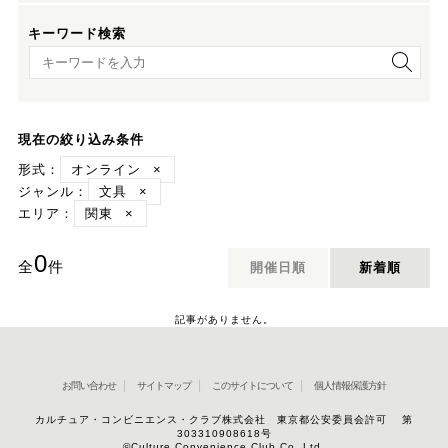
キーワード検索
キーワード検索
現在の絞り込み条件
形式：
オンライン
×
ジャンル：
文具
×
エリア：
関東
×
0
全
件
開催日順
新着順
記事がありません。
お問い合わせ
サイトマップ
このサイトについて
個人情報保護方針
カルチュア・コンビニエンス・クラブ株式会社 東京都公安委員会許可 第
303310908618号
©Culture Convenience Club Co.,Ltd.