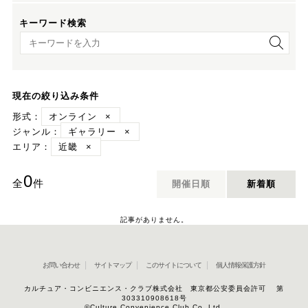
キーワード検索
キーワード検索
現在の絞り込み条件
形式：
オンライン
×
ジャンル：
ギャラリー
×
エリア：
近畿
×
0
全
件
開催日順
新着順
記事がありません。
お問い合わせ
サイトマップ
このサイトについて
個人情報保護方針
カルチュア・コンビニエンス・クラブ株式会社 東京都公安委員会許可 第
303310908618号
©Culture Convenience Club Co.,Ltd.