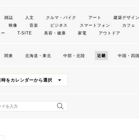
雑誌
人文
クルマ・バイク
アート
建築デザイ
映像
音楽
ビジネス
スマートフォン
カフェ
リー
T-SITE
美容・健康
家電
アウトドア
関東
北海道・東北
中部・北陸
近畿
中国・四
日時をカレンダーから選択
ード検索