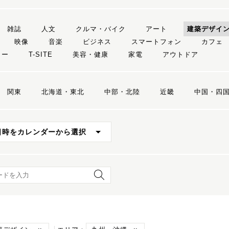
雑誌
人文
クルマ・バイク
アート
建築デザイ
映像
音楽
ビジネス
スマートフォン
カフェ
リー
T-SITE
美容・健康
家電
アウトドア
関東
北海道・東北
中部・北陸
近畿
中国・四
日時をカレンダーから選択
ード検索