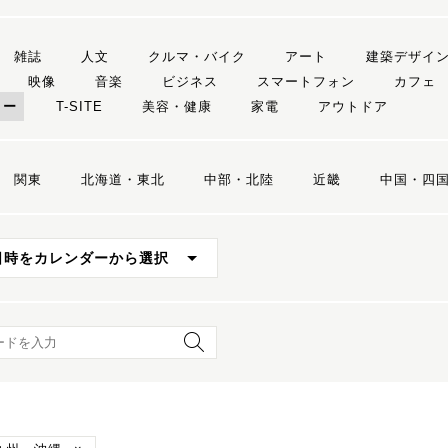
雑誌
人文
クルマ・バイク
アート
建築デザイ
映像
音楽
ビジネス
スマートフォン
カフェ
リー
T-SITE
美容・健康
家電
アウトドア
関東
北海道・東北
中部・北陸
近畿
中国・四
日時をカレンダーから選択
ード検索