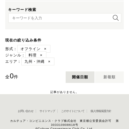
キーワード検索
キーワード検索
現在の絞り込み条件
形式：
オフライン
×
ジャンル：
料理
×
エリア：
九州・沖縄
×
0
全
件
開催日順
新着順
記事がありません。
お問い合わせ
サイトマップ
このサイトについて
個人情報保護方針
カルチュア・コンビニエンス・クラブ株式会社 東京都公安委員会許可 第
303310908618号
©Culture Convenience Club Co.,Ltd.