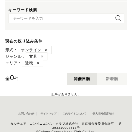
キーワード検索
キーワード検索
現在の絞り込み条件
形式：
オンライン
×
ジャンル：
文具
×
エリア：
近畿
×
0
全
件
開催日順
新着順
記事がありません。
お問い合わせ
サイトマップ
このサイトについて
個人情報保護方針
カルチュア・コンビニエンス・クラブ株式会社 東京都公安委員会許可 第
303310908618号
©Culture Convenience Club Co.,Ltd.