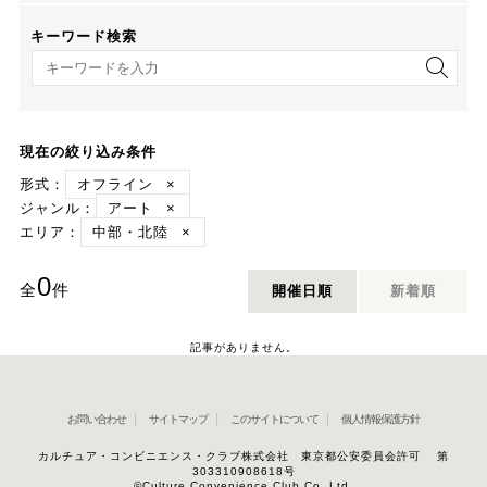
キーワード検索
キーワード検索
現在の絞り込み条件
形式：
オフライン
×
ジャンル：
アート
×
エリア：
中部・北陸
×
0
全
件
開催日順
新着順
記事がありません。
お問い合わせ
サイトマップ
このサイトについて
個人情報保護方針
カルチュア・コンビニエンス・クラブ株式会社 東京都公安委員会許可 第
303310908618号
©Culture Convenience Club Co.,Ltd.